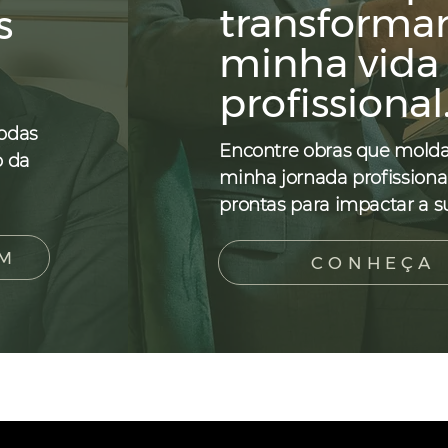
transforma
s
minha vida
profissional
odas
Encontre obras que mold
o da
minha jornada profissiona
prontas para impactar a s
AM
CONHEÇA