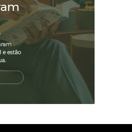
ram
.
aram
l e estão
ua.