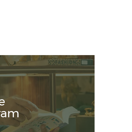
e
ram