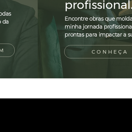
profissional
odas
Encontre obras que mold
o da
minha jornada profissiona
prontas para impactar a s
AM
CONHEÇA