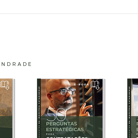
Sorte é para quem gosta
Por
de trabalhar,
fala
ANDRADE
independentemente do
impa
lado 🇧🇷
emp