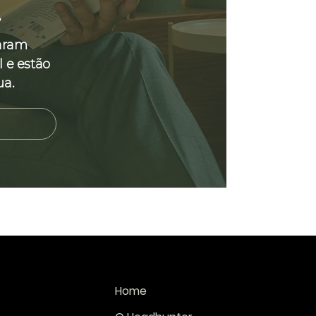
.
aram
l e estão
ua.
Home