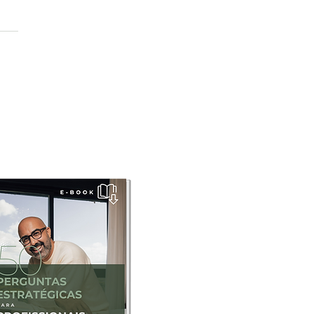
 que os homens não
m sobre saúde... e o
cto disso nas
resas.