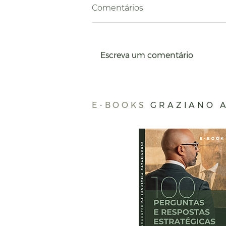
Comentários
Escreva um comentário
Como a indústria
catarinense pode se
E-BOOKS
GRAZIANO 
beneficiar diante da falta
de água em São Paulo