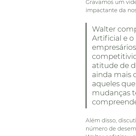
Gravamos um vídeo
impactante da nos
Walter compa
Artificial e
empresários
competitivi
atitude de d
ainda mais 
aqueles que 
mudanças te
compreende
Além disso, discu
número de desemp