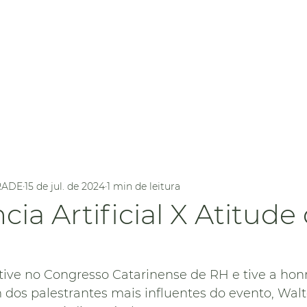
Home
O Headhunter
Fórmulas
M
RADE
15 de jul. de 2024
1 min de leitura
cia Artificial X Atitude
ive no Congresso Catarinense de RH e tive a honr
dos palestrantes mais influentes do evento, Walt