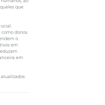
es humanos; ao 
aqueles que 
cial. 
m como donos 
eendem o 
tivos em 
 reduzam 
nanceira em 
atualizados 