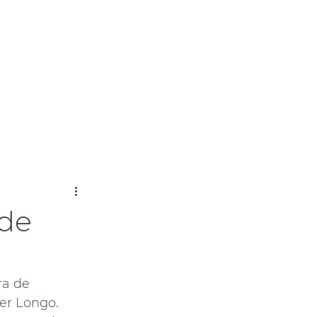
ídia
Contato
Blog
 de
a de 
er Longo. 