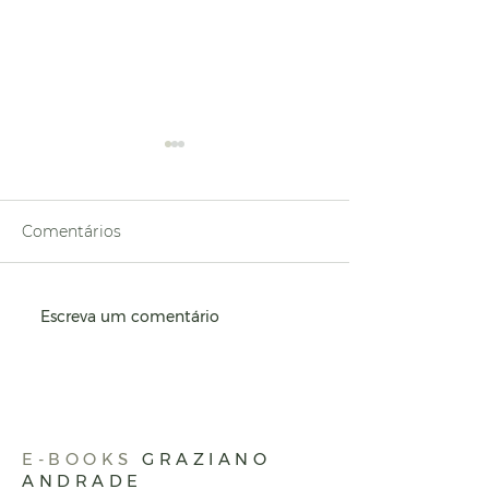
Comentários
Escreva um comentário
O poder de uma
Uma reflexão 
pergunta
aumento salari
E-BOOKS
GRAZIANO
ANDRADE