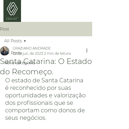
Post
All Posts
GRAZIANO ANDRADE
All Posts
22 de jun. de 2023
2 min de leitura
Santa Catarina: O Estado
Nova categoria
do Recomeço.
O estado de Santa Catarina 
é reconhecido por suas 
oportunidades e valorização 
dos profissionais que se 
comportam como donos de 
seus negócios.